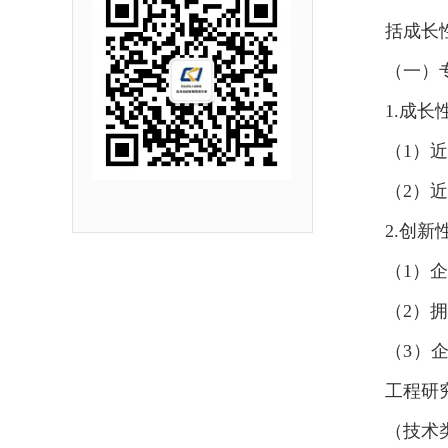
括成长
（一）
1.成
（1）
（2）
2.创
（1）
（2）
（3）
工程研
（技术