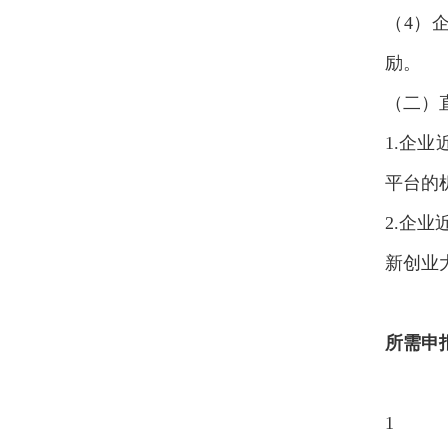
（4）
励。
（二）
1.企
平台的
2.企
新创业
所需申
1