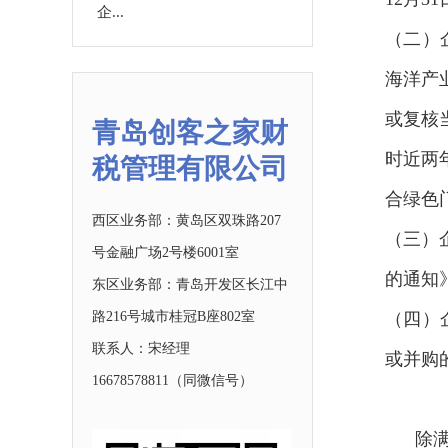
企...
（二）
海洋产
或复核
青岛创客之家财
时近两
税管理有限公司
合绿色
西区业务部：黄岛区双珠路207
（三）
号金融广场2号楼6001室
的通知
东区业务部：青岛开发区长江中
路216号城市桂冠B座802室
（四）
联系人：宋经理
或并购
16678578811
（同微信号）
除满足