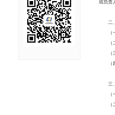
或负责
二
（
（
（
（
三
（
（