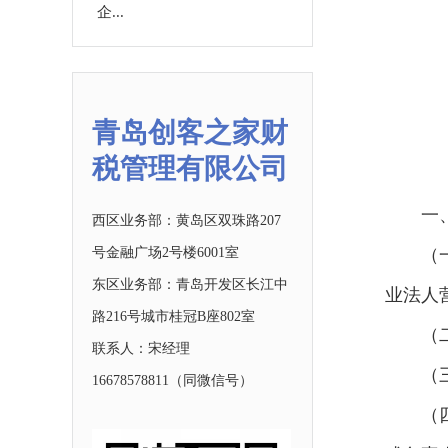
企...
青岛创客之家财
税管理有限公司
一
西区业务部：黄岛区双珠路207
（
号金融广场2号楼6001室
东区业务部：青岛开发区长江中
业法人
路216号城市桂冠B座802室
（
联系人：宋经理
（
16678578811
（同微信号）
（