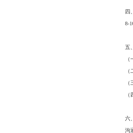
四
8
五
（
（
（
（
六
沟