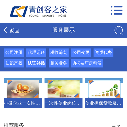
服务展示
返回
公司注册
代理记账
税收筹划
公司变更
资质代办
知识产权
认证补贴
相关业务
办公&厂房租赁
小微企业一次性创业补贴
一次性创业岗位开发补贴
创业担保贷款及贴息
推荐服务
更多+