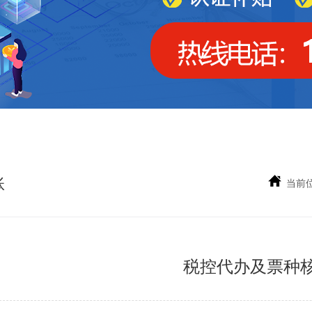
账
当前
税控代办及票种