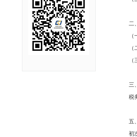
二
（
（
（
三
税
五
初