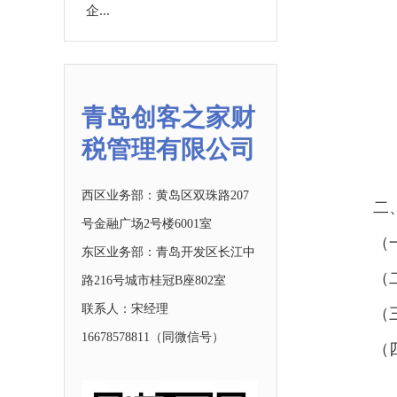
企...
青岛创客之家财
税管理有限公司
西区业务部：黄岛区双珠路207
二
号金融广场2号楼6001室
（
东区业务部：青岛开发区长江中
（
路216号城市桂冠B座802室
联系人：宋经理
（
16678578811
（同微信号）
（