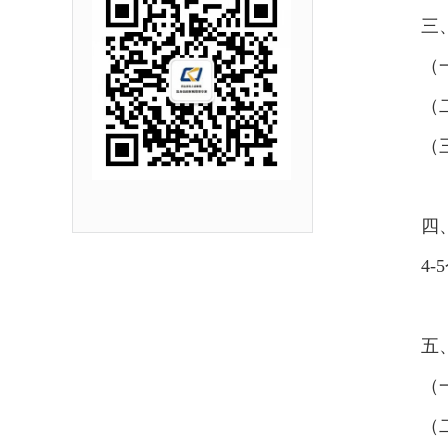
三
（
（
（
四
4
五
（
（